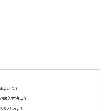
日はいつ？
約や購入方法は？
身ネタバレは？