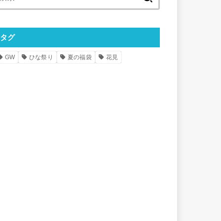
索:
タグ
GW
ひな祭り
夏の福袋
花見