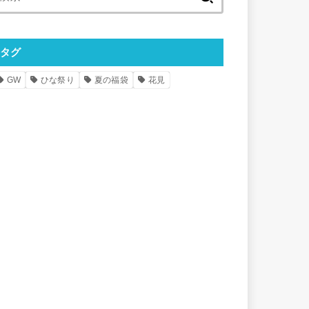
索:
タグ
GW
ひな祭り
夏の福袋
花見