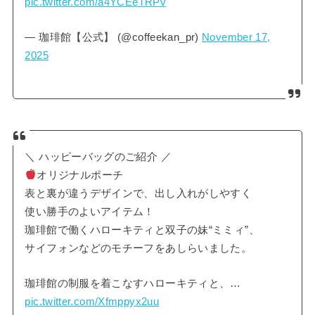
pic.twitter.com/a4YCEeTRPv
— 珈琲館【公式】 (@coffeekan_pr)
November 17,
2025
＼ ハッピーバッグのご紹介 ／
オリジナルポーチ
表と裏が違うデザインで、出し入れがしやすく
使い勝手のよいアイテム！
珈琲館で働くハローキティと双子の妹“ミミィ”、
サイフォンなどのモチーフをあしらいました。
珈琲館の制服を着こなすハローキティと、…
pic.twitter.com/Xfmppyx2uu