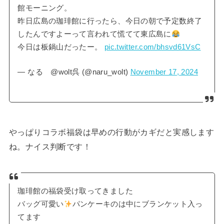
館モーニング。
昨日広島の珈琲館に行ったら、今日の朝で予定数終了
したんですよーって言われて慌てて東広島に
今日は板鍋山だったー。
pic.twitter.com/bhsvd61VsC
— なる @wolt呉 (@naru_wolt)
November 17, 2024
やっぱりコラボ福袋は早めの行動がカギだと実感します
ね。ナイス判断です！
珈琲館の福袋受け取ってきました
バッグ可愛い
パンケーキのは中にブランケット入っ
てます