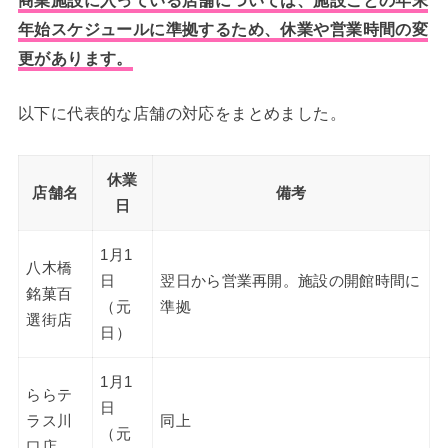
年始スケジュールに準拠するため、休業や営業時間の変
更があります。
以下に代表的な店舗の対応をまとめました。
休業
店舗名
備考
日
1月1
八木橋
日
翌日から営業再開。施設の開館時間に
銘菓百
（元
準拠
選街店
日）
1月1
ららテ
日
ラス川
同上
（元
口店