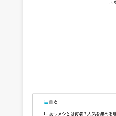
ス
目次
1
あつメシとは何者？人気を集める