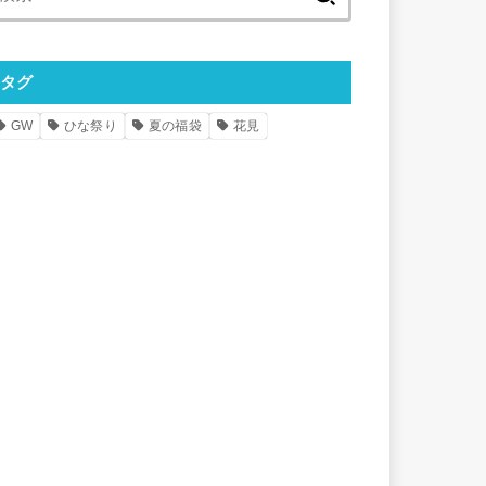
索:
タグ
GW
ひな祭り
夏の福袋
花見